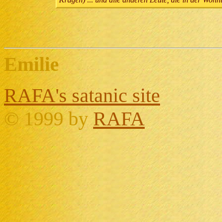
Kragen) ... und alle anderen Leute, die in der Wo
Emilie
RAFA's satanic site
©
1999 by
RAFA