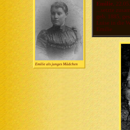
Emilie
, 22.05
...setzte zus
geb. 1885, ge
Luise in die W
Emilie
Emilie als junges Mädchen