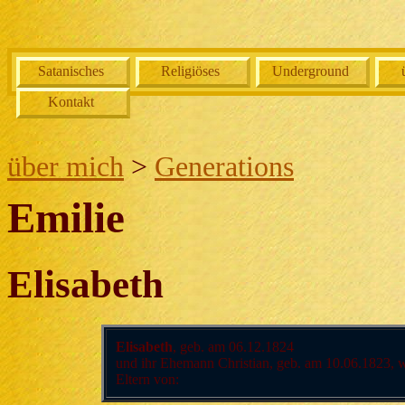
Satanisches
Religiöses
Underground
Kontakt
über mich
>
Generations
Emilie
Elisabeth
Elisabeth
, geb. am 06.12.1824
und ihr Ehemann Christian, geb. am 10.06.1823, 
Eltern von: