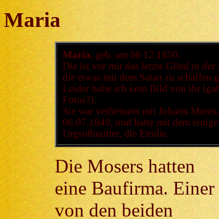
Maria
Maria
, geb. am 08.12.1850.
Die ist vor mir das letzte Glied in de
die etwas mit dem Satan zu schaffen g
Leider habe ich kein Bild von ihr (ga
Fotos?).
Sie war verheiratet mit Johann Moser
06.07.1849, und hatte mit dem einige
Urgroßmutter, die Emilie.
Die Mosers hatten
eine Baufirma. Einer
von den beiden