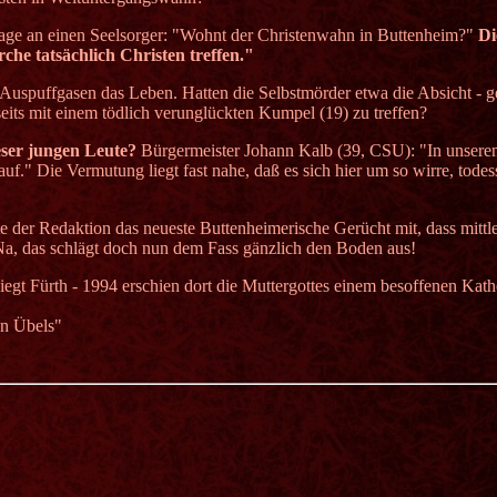
Frage an einen Seelsorger: "Wohnt der Christenwahn in Buttenheim?"
Di
rche tatsächlich Christen treffen."
Auspuffgasen das Leben. Hatten die Selbstmörder etwa die Absicht - g
eits mit einem tödlich verunglückten Kumpel (19) zu treffen?
ser jungen Leute?
Bürgermeister Johann Kalb (39, CSU): "In unsere
." Die Vermutung liegt fast nahe, daß es sich hier um so wirre, todes
te der Redaktion das neueste Buttenheimerische Gerücht mit, dass mittl
Na, das schlägt doch nun dem Fass gänzlich den Boden aus!
liegt Fürth - 1994 erschien dort die Muttergottes einem besoffenen Kat
en Übels"