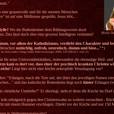
satz."
 eine grauenvolle und für die meisten Menschen
" ist auf eine Mülltonne gesprüht, Jesus lebt...
ylle?
Wo die Buttenheimer dem Bildungswesen doch
Molly Du
en. Das lässt doch eher eine gewisse Intelligenz vermuten?
tum, vor allem der Katholizismus, verdirbt den Charakter und be
 Menschen
untüchtig, unfroh, neurotisch, dumm und böse..."
*)
n im Socio medico Verlag GmbH, Reihe Psychologie, ISBN: 3-927290-02-5, Seite 21)
 für seine Universitätskliniken, insbesondere die ehemalige Heil- und P
ren kam es dort vor, dass einer der psychisch kranken Christen wir
Leiche!
Liegt hier nicht eine höchst nekrophile Veranlagung vor?
über: "Erlangen, mach die Tore auf, der (hier den jeweiligen Namen ei
schen..." und das katholische Buttenheim liegt noch
hinter
Erlangen (v
 christliche Umtriebe?" Er überlegt, sieht er denn die Kirche im Dorf 
er teils erfolgreich gegen den Christenwahn zu wehren versuchten - Rüc
t mit einem Hammer erschlagen. Direkt vor der Kirche und nur 150 Me
isten in Weltuntergangswahn?