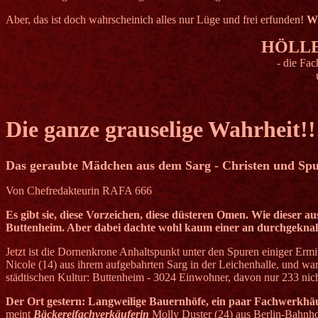
Aber, das ist doch wahrscheinich alles nur Lüge und frei erfunden!
W
HÖLL
- die Fac
Die ganze grauselige Wahrheit!!
Das geraubte Mädchen aus dem Sarg - Christen und Spur
Von Chefredakteurin RAFA 666
Es gibt sie, diese Vorzeichen, diese düsteren Omen. Wie dieser
Buttenheim. Aber dabei dachte wohl kaum einer an durchgeknal
Jetzt ist die Dornenkrone Anhaltspunkt unter den Spuren einiger Ermit
Nicole (14) aus ihrem aufgebahrten Sarg in der Leichenhalle, und w
städtischen Kultur: Buttenheim - 3024 Einwohner, davon nur 233 nic
Der Ort gestern: Langweilige Bauernhöfe, ein paar Fachwerkhä
meint
Bäckereifachverkäuferin
Molly Duster (24) aus Berlin-Bahnho