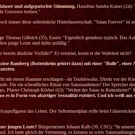
rkhäuser und aufgeputschte Stimmung.
Hausfrau Sandra Kaiser (24): "
hr Unwesen treiben."
noch immer diese unheimliche Hinterlassenschaft. "Satan Forever" ist an
e Thomas Gilbrich (35), Essen: "Eigentlich geradezu typisch. Das Auf
ders junge Leute sind dafür anfällig."
 bereits ähnliche Vorfälle?" Er verneint, kennt er die Wahrheit nicht?
zöse Bamberg (Buttenheim gehört dazu) mit einer "Bulle", einer A
tanzten.
ht mit einem Hammer erschlagen - im Teufelswahn. Direkt vor der Ki
 wurde. Für ein scheußliches Ritual von Satansanbetern? Der Sprecher 
ger, Pfarrer Christoph Körber (63): "Wohnt der Satan in Buttenheim?"
ss es in Form von abartiger Sexualität existiert. Und ich weiß aus s
 Auspuffgasen das Leben. Der Selbstmordplan reifte beim Gläserrücken
ser jungen Leute?
Bürgermeister Johann Kalb (39, CSU): "In unsere
f. Ich hatte gleich die Vermutung, es können so wirre Satansanhänger