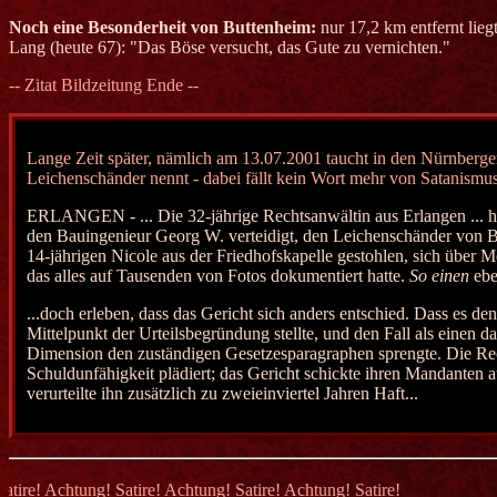
Noch eine Besonderheit von Buttenheim:
nur 17,2 km entfernt lieg
Lang (heute 67): "Das Böse versucht, das Gute zu vernichten."
-- Zitat Bildzeitung Ende --
Lange Zeit später, nämlich am 13.07.2001 taucht in den Nürnberger
Leichenschänder nennt - dabei fällt kein Wort mehr von Satanismus
ERLANGEN - ... Die 32-jährige Rechtsanwältin aus Erlangen ... 
den Bauingenieur Georg W. verteidigt, den Leichenschänder von 
14-jährigen Nicole aus der Friedhofskapelle gestohlen, sich über M
das alles auf Tausenden von Fotos dokumentiert hatte.
So einen
ebe
...doch erleben, dass das Gericht sich anders entschied. Dass es 
Mittelpunkt der Urteilsbegründung stellte, und den Fall als einen da
Dimension den zuständigen Gesetzesparagraphen sprengte. Die Rec
Schuldunfähigkeit plädiert; das Gericht schickte ihren Mandanten a
verurteilte ihn zusätzlich zu zweieinviertel Jahren Haft...
! Achtung! Satire! Achtung! Satire! Achtung! Satire! Achtung! Satire! 