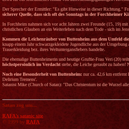
Der Sprecher der Ermittler: "Es gibt Hinweise in dieser Richtung." 
sicherer Quelle, dass sich oft des Sonntags in der Forchheimer Ki
In Forchheim nahmen sich vor acht Jahren zwei Freunde (15, 19) mit 
christlichen Glauben an ein Weiterleben nach dem Tode - sich im Jens
Kommen die Leichenräuber von Buttenheim aus dem Umfeld die
knapp einem Jahr schwarzgekleidete Jugendliche aus der Umgebung auf
Trauerkleidung bez. ihres Weltuntergansfiebers handelte.
Die ehemalige Buttenheimerin und heutige Gruftie-Frau Veri (20) teil
höchstpersönlich im Verdacht
stehe, die Leiche geraubt zu haben! 
Noch eine Besonderheit von Buttenheim:
nur
ca. 42,6 km
entfernt 
Delirium Tremens'.
Satanist Mike (Church of Satan): "Das Christentum ist die Wurzel all
Satan zog um...
RAFA's satanic site
©
1999 by
RAFA