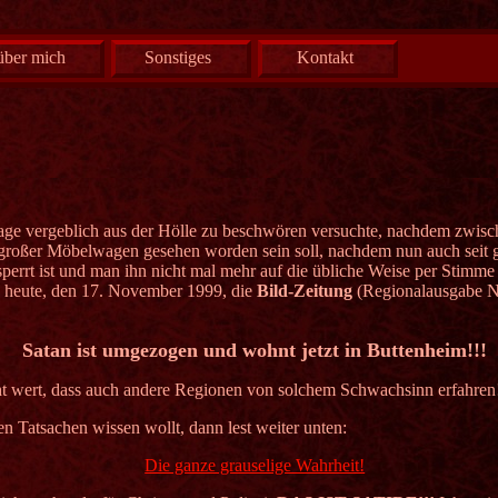
über mich
Sonstiges
Kontakt
ge vergeblich aus der Hölle zu beschwören versuchte, nachdem zwis
 großer Möbelwagen gesehen worden sein soll, nachdem nun auch seit g
sperrt ist und man ihn nicht mal mehr auf die übliche Weise per Stimme
n heute, den
17. November 1999,
die
Bild-Zeitung
(Regionalausgabe Nü
Satan ist umgezogen und wohnt jetzt in Buttenheim!!!
echt wert, dass auch andere Regionen von solchem Schwachsinn erfahren
en Tatsachen wissen wollt, dann lest weiter unten:
Die ganze grauselige Wahrheit!