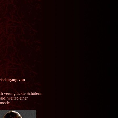
rtseingang von
ich verunglückte Schülerin
ld, weitab einer
nnoch: