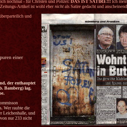
ich nochmal - für Christen und Polizei:
DAS IST SATIRE!!!
Ich mein
-Zeitungs-Artikel ist wohl eher
nicht
als Satire gedacht und anscheinend 
berparteilich und
puren einer
und, der enthauptet
b. Bamberg) lag.
be.
rkommisson
. Wer raubte die
er Leichenhalle, und
von nur 233 nicht