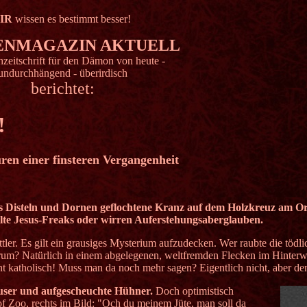
IR
wissen es bestimmt besser!
ENMAGAZIN AKTUELL
hzeitschrift für den Dämon von heute -
undurchhängend - überirdisch
berichtet:
!
en einer finsteren Vergangenheit
 aus Disteln und Dornen geflochtene Kranz auf dem Holzkreuz am O
lte Jesus-Freaks oder wirren Auferstehungsaberglauben.
tler. Es gilt ein grausiges Mysterium aufzudecken. Wer raubte die tödl
arum? Natürlich in einem abgelegenen, weltfremden Flecken im Hinterwa
ht katholisch! Muss man da noch mehr sagen? Eigentlich nicht, aber de
user und aufgescheuchte Hühner.
Doch optimistisch
f Zoo, rechts im Bild: "Och du meinem Jüte, man soll da