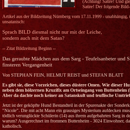
(Achtung! Satire! Und gle
Satire! Der folgende Bild
Artikel aus der Bildzeitung Nürnberg vom 17.11.1999 - unabhängig, ü
unsatanisch:
Sprach BILD diesmal nicht nur mit der Leiche,
sondern auch mit dem Satan?
-- Zitat Bildzeitung Beginn --
Das geraubte Mädchen aus dem Sarg - Teufelsanbeter und S
finsteren Vergangenheit
Von STEPHAN FEIN, HELMUT REIST und STEFAN BLATT
Es gibt sie, diese Vorzeichen, dieses düstere Omen. Wie dieser H
neben dem hölzernen Kruzifix am Ortseingang von Buttenheim (
Aber da dachte noch keiner an Satanskult und teuflische Umtrie
Jetzt ist der geköpfte Hund Bestandteil in der Spurenakte der Sonde
"Nicole". Die mit acht Mann ein grausiges Mysterium aufdecken muss
tödlich verunglückte Schülerin (14) aus ihrem aufgebahrten Sarg in d
warum? Ausgerechnet im frommen Buttenheim - 3024 Einwohner, da
katholisch.