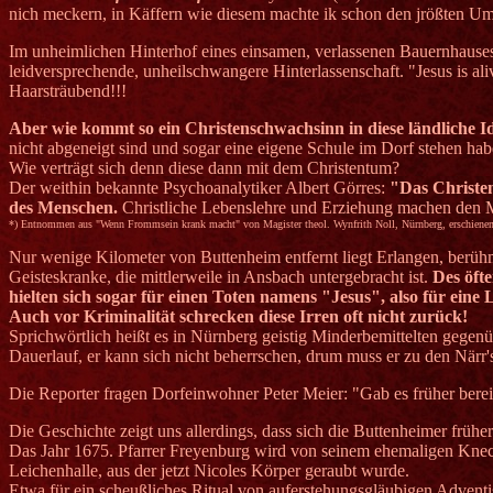
nich meckern, in Käffern wie diesem machte ik schon den jrößten Um
Im unheimlichen Hinterhof eines einsamen, verlassenen Bauernhauses
leidversprechende, unheilschwangere Hinterlassenschaft. "Jesus is alive
Haarsträubend!!!
Aber wie kommt so ein Christenschwachsinn in diese ländliche Id
nicht abgeneigt sind und sogar eine eigene Schule im Dorf stehen hab
Wie verträgt sich denn diese dann mit dem Christentum?
Der weithin bekannte Psychoanalytiker Albert Görres:
"Das Christen
des Menschen.
Christliche Lebenslehre und Erziehung machen den
*) Entnommen aus "Wenn Frommsein krank macht" von Magister theol. Wynfrith Noll, Nürnberg, erschiene
Nur wenige Kilometer von Buttenheim entfernt liegt Erlangen, berühmt
Geisteskranke, die mittlerweile in Ansbach untergebracht ist.
Des öfte
hielten sich sogar für einen Toten namens "Jesus", also für eine 
Auch vor Kriminalität schrecken diese Irren oft nicht zurück!
Sprichwörtlich heißt es in Nürnberg geistig Minderbemittelten gegen
Dauerlauf, er kann sich nicht beherrschen, drum muss er zu den Närr'
Die Reporter fragen Dorfeinwohner Peter Meier: "Gab es früher bereits
Die Geschichte zeigt uns allerdings, dass sich die Buttenheimer früh
Das Jahr 1675. Pfarrer Freyenburg wird von seinem ehemaligen Knech
Leichenhalle, aus der jetzt Nicoles Körper geraubt wurde.
Etwa für ein scheußliches Ritual von auferstehungsgläubigen Advent