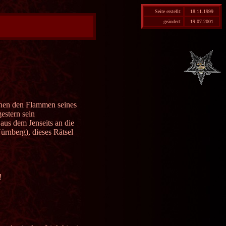
Seite erstellt:
18.11.1999
geändert:
19.07.2001
chen den Flammen seines
estern sein
 aus dem Jenseits an die
rnberg), dieses Rätsel
!