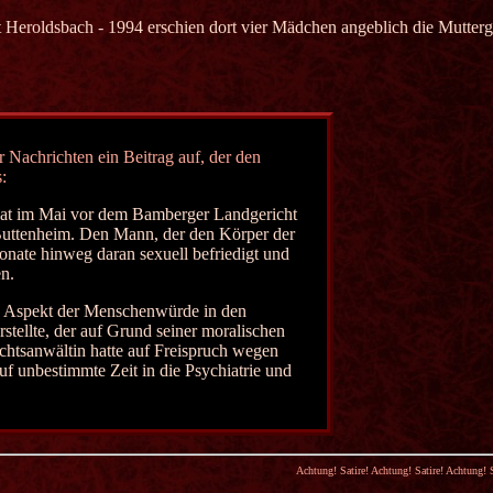
t Heroldsbach - 1994 erschien dort vier Mädchen angeblich die Mutterg
 Nachrichten ein Beitrag auf, der den
:
hat im Mai vor dem Bamberger Landgericht
Buttenheim. Den Mann, der den Körper der
onate hinweg daran sexuell befriedigt und
n.
den Aspekt der Menschenwürde in den
rstellte, der auf Grund seiner moralischen
htsanwältin hatte auf Freispruch wegen
uf unbestimmte Zeit in die Psychiatrie und
Achtung! Satire! Achtung! Satire! Achtung! Satire! Achtung! Satire! Achtung! Satire! Achtu
Achtung! Satire!