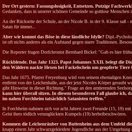
Der Ort gestern: Fassungslosigkeit, Entsetzen. Putzige Fachwe
Gedanken, dass in unserer schönen Gemeinde so gottlose Menschen i
An der Rückseite der Schule, an der Nicole B. in der 9. Klasse saß - 
Satan für immer...
Aber wie kommt das Böse in diese ländliche Idylle?
Dipl.-Pycholog
ist oft nichts anderes als ein Aufstand gegen starre Traditionen. Beson
Die Reporter fragen Dorfchronist Bernhard Bickel: "Gab es hier früher
Rückblende. Das Jahr 1323. Papst Johannes XXII. belegt die Dio
den Wäldern nackte Hexen bei Fackelschein um geopferte Tiere 
Das Jahr 1675. Pfarrer Freyenburg wird von seinem ehemaligen Knec
entfernt von der Leichenhalle, aus der jetzt Nicoles Körper geraubt
gibt Hinweise in dieser Richtung." Frage an den amtierenden Seelsor
kann hier überall sitzen. In diesem besonderen Fall glaube ich, da
im nahen Forchheim tatsächlich Satanisten treffen."
In Forchheim nahmen sich vor acht Jahren zwei Freunde (15, 19) mit
Geist ihres tödlich verunglückten Kumpels (19) herbeibeschwören.
Kommen die Leichenräuber von Buttenheim aus dem Umfeld die
knapp einem Jahr schwarzgekleidete Jugendliche aus der Umgebung au