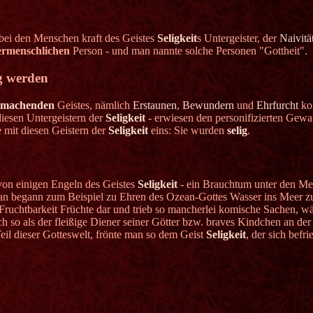
bei den Menschen kraft des Geistes
Seligkeit
s Untergeister, der
Naivitä
rmenschlichen
Person - und man nannte solche Personen "Gottheit".
ig werden
igmachenden
Geistes, nämlich
Erstaunen
,
Bewundern
und
Ehrfurcht
kon
iesen Untergeistern der
Seligkeit
- erwiesen den personifizierten Gewal
 mit diesen Geistern der
Seligkeit
eins: Sie wurden
selig
.
t von einigen Engeln des Geistes
Seligkeit
- ein Brauchtum unter den Men
n begann zum Beispiel zu Ehren des Ozean-Gottes Wasser ins Meer zu
Fruchtbarkeit Früchte dar und trieb so mancherlei komische Sachen, w
ch so als der fleißige Diener seiner Götter bzw. braves Kindchen an der
 Teil dieser Gotteswelt, frönte man so dem Geist
Seligkeit
, der sich befr