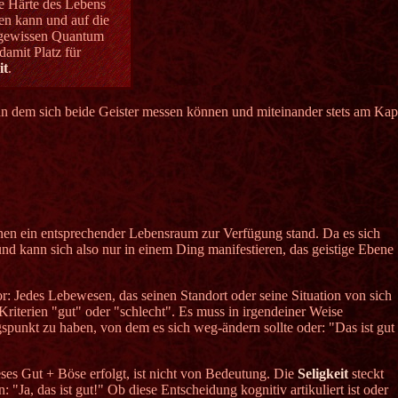
ie Härte des Lebens
ten kann und auf die
m gewissen Quantum
amit Platz für
it
.
, an dem sich beide Geister messen können und miteinander stets am Ka
ihnen ein entsprechender Lebensraum zur Verfügung stand. Da es sich
und kann sich also nur in einem Ding manifestieren, das geistige Ebene
or: Jedes Lebewesen, das seinen Standort oder seine Situation von sich
Kriterien "gut" oder "schlecht". Es muss in irgendeiner Weise
spunkt zu haben, von dem es sich weg-ändern sollte oder: "Das ist gut
eses Gut + Böse erfolgt, ist nicht von Bedeutung. Die
Seligkeit
steckt
 "Ja, das ist gut!" Ob diese Entscheidung kognitiv artikuliert ist oder