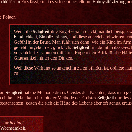
rblüfftsein
Fuß fasst, steht es schlecht bestellt um
Entmystifizierung
od
e Folgen:
Wenn die
Seligkeit
ihre Engel vorausschickt, nämlich beispiel
Kindlichkeit
,
Simplizissimus
, und diese ausreichend wirken, en
Gefühl in der Brust. Man fühlt sich dann, wie ein Kind im Arm
geliebt, ungefährdet, glücklich.
Seligkeit
tritt damit in das Ges
verschleiert zusammen mit ihren Engeln den Blick für die Härte
Grausamkeit hinter den Dingen.
Weil diese Wirkung so angenehm zu empfinden ist, ordnete m
zu.
von
Seligkeit
hat die Methode dieses Geistes den Nachteil, dass man gel
ch einholt. Man kann ihr mit der Methode des Geistes
Seligkeit
nur dess
tgegensetzen, gegen die sich die Härte des Lebens aber oft genug grau
s nur
bedingt
,
Wachsamkeit
,