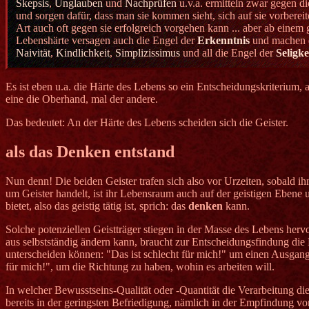
Skepsis
,
Unglauben
und
Nachprüfen
u.v.a. ermitteln zwar gegen d
und sorgen dafür, dass man sie kommen sieht, sich auf sie vorberei
Art auch oft gegen sie erfolgreich vorgehen kann ... aber ab eine
Lebenshärte versagen auch die Engel der
Erkenntnis
und machen d
Naivität
,
Kindlichkeit
,
Simplizissimus
und all die Engel der
Seligke
Es ist eben u.a. die Härte des Lebens so ein Entscheidungskriterium
eine die Oberhand, mal der andere.
Das bedeutet: An der Härte des Lebens scheiden sich die Geister.
als das Denken entstand
Nun denn! Die beiden Geister trafen sich also vor Urzeiten, sobald 
um Geister handelt, ist ihr Lebensraum auch auf der geistigen Ebene 
bietet, also das geistig tätig ist, sprich: das
denken
kann.
Solche potenziellen Geistträger stiegen in der Masse des Lebens herv
aus selbstständig ändern kann, braucht zur Entscheidungsfindung die 
unterscheiden können: "Das ist schlecht für mich!" um einen Ausgang
für mich!", um die Richtung zu haben, wohin es arbeiten will.
In welcher Bewusstseins-Qualität oder -Quantität die Verarbeitung di
bereits in der geringsten Befriedigung, nämlich in der Empfindung von: