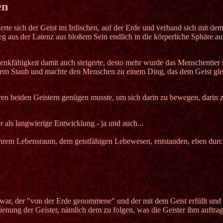
en
erte sich der Geist im Irdischen, auf der Erde und verband sich mit de
tieg aus der Latenz aus bloßem Sein endlich in die körperliche Sphäre a
nkfähigkeit damit auch steigerte, desto mehr wurde das Menschentier 
dem Staub und machte den Menschen zu einem Ding, das dem Geist gleic
ren beiden Geistern genügen musste, um sich darin zu bewegen, darin zu 
er als langwierige Entwicklung - ja und auch...
hrem Lebensraum, dem geistfähigen Lebewesen, entstanden, eben durch
n war, der "von der Erde genommene" und der mit dem Geist erfüllt und
ienung der Geister, nämlich dem zu folgen, was die Geister ihm auftra