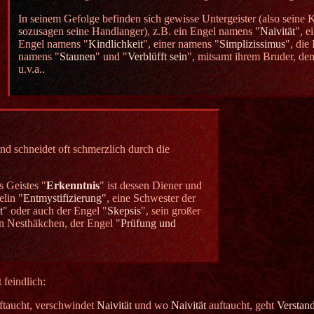
In seinem Gefolge befinden sich gewisse Untergeister (also seine
sozusagen seine Handlanger), z.B. ein Engel namens "
Naivität
", e
Engel namens "
Kindlichkeit
", einer namens "
Simplizissimus
", die
namens "
Staunen
" und "
Verblüfft sein
", mitsamt ihrem Bruder, de
u.v.a..
und schneidet oft schmerzlich durch die
s Geistes "
Erkenntnis
" ist dessen Diener und
elin "
Entmystifizierung
", eine Schwester der
t
" oder auch der Engel "
Skepsis
", sein großer
n Nesthäkchen, der Engel "
Prüfung und
 feindlich:
ftaucht, verschwindet
Naivität
und wo
Naivität
auftaucht, geht
Verstan