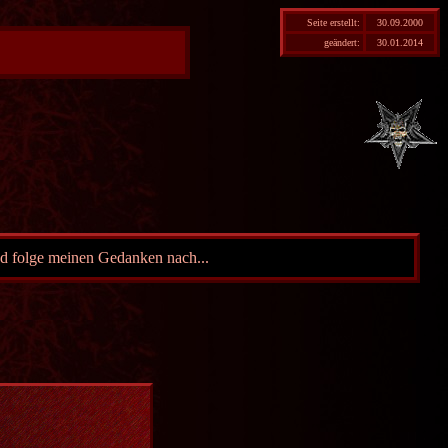
Seite erstellt:
30.09.2000
geändert:
30.01.2014
nd folge meinen Gedanken nach...