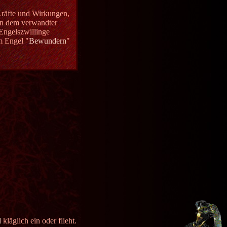
 Kräfte und Wirkungen,
in dem verwandter
 Engelszwillinge
m Engel "
Bewundern
"
d
kläglich ein oder flieht.