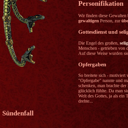
Personifikation
Wir finden diese Gewalten 
gewaltigen
Person, zur
übe
Gottesdienst und sel
Die Engel des großen,
sel
Menschen - getrieben von d
Auf diese Weise wurden sie
Opfergaben
So breitete sich - motivier
"Opfergabe" nannte und ma
schenken, man brachte der 
glücklich fühlte. Da man si
Welt des Gottes, ja als ein
drehte...
Sündenfall