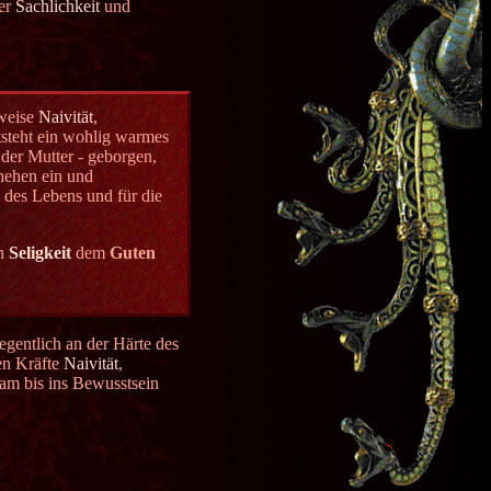
er
Sachlichkeit
und
sweise
Naivität
,
tsteht ein wohlig warmes
 der Mutter - geborgen,
chehen ein und
 des Lebens und für die
an
Seligkeit
dem
Guten
egentlich an der Härte des
en Kräfte
Naivität
,
sam bis ins Bewusstsein