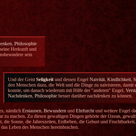
enken
,
Philosophie
seine Herkunft und
nsbesondere sein
Und der Geist
Seligkeit
und dessen Engel
Naivität
,
Kindlichkeit
,
S
den Menschen dazu, die Welt und die Dinge zu naivisieren, damit e
konnte, um danach wiederum mit Hilfe der "anderen" Engel,
Vers
Nachdenken
,
Philosophie
besser darüber nachdenken zu können.
es, nämlich
Erstaunen
,
Bewundern
und
Ehrfurcht
und weitere Engel die
ar zu machen. Zu diesen gewaltigen Dingen gehörte der Ozean, gewal
t, die Sonne, die Jahreszeiten, Erdbeben, die Geburt und Fruchtbarkei
r das Leben des Menschen hereinbrachen.