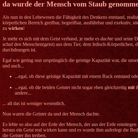
da wurde der Mensch vom Staub genomm
Als nun in den Lebewesen die Fähigkeit des Denkens entstand, realisi
körperlichen Bereich greifbar, begreifbar, ausführbar und exekutiv, s
zu
wirken
!
Je mehr es sich mit dem Geist verband, je mehr es
dachte
und seine De
schuf den Menschen(geist) aus dem Tier, dem Irdisch-Körperlichen, 
durchdrungen ist.
Egal wie gering nun ursprünglich die geistige Kapazität war, die unse
und auch...
...egal, ob diese geistige Kapazität mit einem Ruck entstand od
...egal, ob die beiden Geister nicht sogar eben gleichzeitig
mit
i
andere...
... all das ist weniger wesentlich.
Nun waren die Geister da und der Mensch dachte.
Es lebte so also auf der Erde der Mensch, der aus der Erde entstiege
heraus ein Geist real wirken kann und es wurde ihm auferlegt die Bed
die Geister ihn treiben.