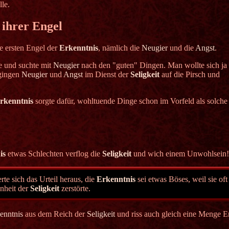
lle.
 ihrer Engel
ie ersten Engel der
Erkenntnis
, nämlich die
Neugier
und die
Angst
.
e und suchte mit
Neugier
nach den "guten" Dingen. Man wollte sich ja
 gingen
Neugier
und
Angst
im Dienst der
Seligkeit
auf die Pirsch und
rkenntnis
sorgte dafür, wohltuende Dinge schon im Vorfeld als solche
is
etwas Schlechten verflog die
Seligkeit
und wich einem Unwohlsein!
ierte sich das Urteil heraus, die
Erkenntnis
sei etwas Böses, weil sie o
nheit der
Seligkeit
zerstörte.
enntnis
aus dem Reich der
Seligkeit
und riss auch gleich eine Menge En