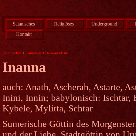
Satanisches
Religiöses
Underground
Kontakt
Satanisches
>
Dämonen
>
Dämonenliste
Inanna
auch: Anath, Ascherah, Astarte, Ast
Inini, Innin; babylonisch: Ischtar,
Kybele, Mylitta, Schtar
Sumerische Göttin des Morgenstern,
und der Liebe, Stadtgöttin von Ur