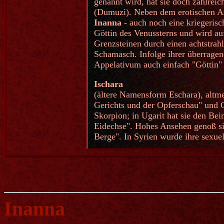
genannt wird, hat sie doch zahlrei
(Dumuzi). Neben dem erotischen Asp
Inanna
- auch noch eine kriegerisch
Göttin des Venussterns und wird au
Grenzsteinen durch einen achtstrahl
Schamasch. Infolge ihrer überrage
Appelativum auch einfach "Göttin" b
Ischara
(ältere Namensform Eschara), altme
Gerichts und der Opferschau" und G
Skorpion; in Ugarit hat sie den Be
Eidechse". Hohes Ansehen genoß sie
Berge". In Syrien wurde ihre sexuel
Inanna