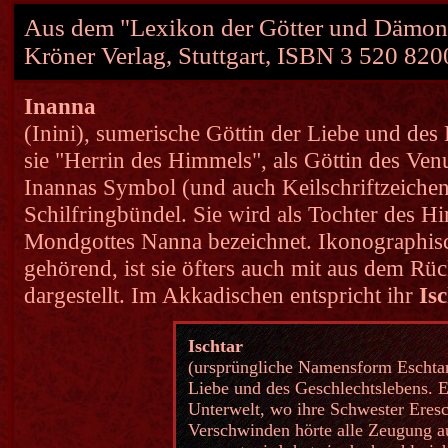
Aus dem "Lexikon der Götter und Dämon
Kröner Verlag, Stuttgart,
ISBN 3 520 820
Inanna
(Inini), sumerische Göttin der Liebe und des
sie "Herrin des Himmels", als Göttin des Venu
Inannas Symbol (und auch Keilschriftzeichen
Schilfringbündel. Sie wird als Tochter des H
Mondgottes Nanna bezeichnet. Ikonographis
gehörend, ist sie öfters auch mit aus dem 
dargestellt. Im Akkadischen entspricht ihr
Is
Ischtar
(ursprüngliche Namensform Eschtar)
Liebe und des Geschlechtslebens. 
Unterwelt, wo ihre Schwester Eresch
Verschwinden hörte alle Zeugung au