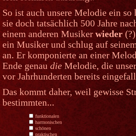
So ist auch unsere Melodie ein so
sie doch tatsächlich 500 Jahre nac
einem anderen Musiker
wieder
(?)
ein Musiker und schlug auf seinem
an. Er komponierte an einer Melo
Ende genau
die
Melodie, die unse
vor Jahrhunderten bereits eingefa
Das kommt daher, weil gewisse St
bestimmten...
funktionalen
harmonischen
schönen
praktischen