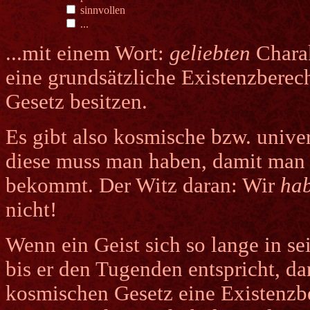
sinnvollen
...
...mit einem Wort:
geliebten
Charak
eine grundsätzliche Existenzbere
Gesetz besitzen.
Es gibt also kosmische bzw. univ
diese muss man haben, damit man
bekommt. Der Witz daran: Wir
ha
nicht!
Wenn ein Geist sich so lange in sei
bis er den Tugenden entspricht, da
kosmischen Gesetz eine Existenzbe